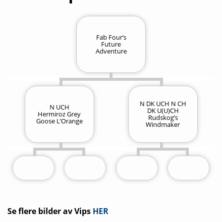
Fab Four’s
Future
Adventure
N DK UCH N CH
N UCH
DK U(U)CH
Hermiroz Grey
Rudskog’s
Goose L’Orange
Windmaker
Se flere bilder av Vips
HER