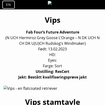
Skip
EN
to
content
Vips
Fab Four’s Future Adventure
(N UCH Hermiroz Grey Goose L’Orange – N DK UCH N
CH DK U(U)CH Rudskog’s Windmaker)
Født: 13.02.2023
HD:
Eyes:
Farge: Sort
Utstilling: ResCert
Jakt: Bestått kvalifiseringsprøve jakt
Vips stamtavle