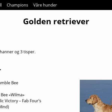
l
Champions
Våre hunder
Golden retriever
 hanner og 3 tisper.
r
 Bee «Wilma»
c Victory – Fab Four’s
Mind)