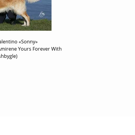
alentino «Sonny»
Amirene Yours Forever With
shbygle)