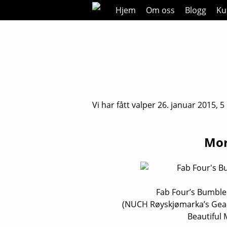
Skip
Hjem
Om oss
Blogg
Kul
to
content
Vi har fått valper 26. januar 2015, 5
Mo
Fab Four’s Bumble
(NUCH Røyskjømarka’s Geali
Beautiful 