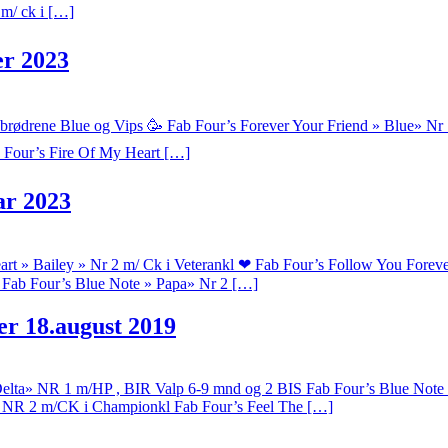
m/ ck i […]
er 2023
rødrene Blue og Vips 🥳 Fab Four’s Forever Your Friend » Blue» Nr 1 
b Four’s Fire Of My Heart […]
ar 2023
art » Bailey » Nr 2 m/ Ck i Veterankl ❤ Fab Four’s Follow You F
ab Four’s Blue Note » Papa» Nr 2 […]
r 18.august 2019
elta» NR 1 m/HP , BIR Valp 6-9 mnd og 2 BIS Fab Four’s Blue Note
s NR 2 m/CK i Championkl Fab Four’s Feel The […]