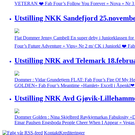
VETERAN ❤️ Fab Four’s Follow You Forever » Nova » Nr 3 
Utstilling NKK Sandefjord 25.novemb
Flat Dommer Jenny Cambell En super deby i Juniorklassen for b
Four’s Future Adventure » Vips» Nr 2 m/ CK i Juniorkl ❤️ Fa
Utstilling NRK avd Telemark 18.febru
Dommer : Vidar Grundetjern FLAT: Fab Four’s Fire Of My He
GOLDEN» Fab Four’s Meantime «Hamlet» Excell i Åpenkl❤ F
Utstilling NRK Avd Gjøvik-Lillehamme
Dommer Golden : Nina Skjelbred Røykjemarkas Fabulosity «D
Einar Paulsen Engsboda People Cheer When I Appear » Vega
Kontakt
Krediteringer