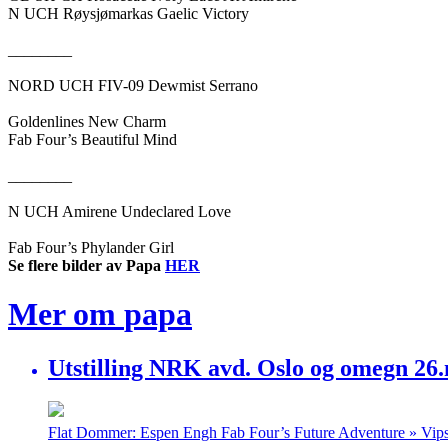
N UCH Røysjømarkas Gaelic Victory
________
NORD UCH FIV-09 Dewmist Serrano
Goldenlines New Charm
Fab Four’s Beautiful Mind
________
N UCH Amirene Undeclared Love
Fab Four’s Phylander Girl
Se flere bilder av Papa
HER
Mer om
papa
Utstilling NRK avd. Oslo og omegn 26
Flat Dommer: Espen Engh Fab Four’s Future Adventure » Vips»