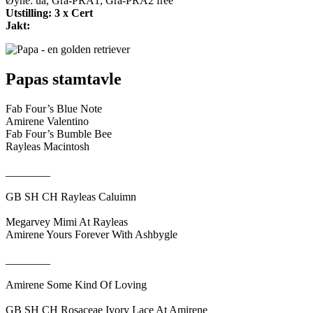
Øyne: ua, Gra-PRA1, Gra-PRA2 free
Utstilling: 3 x Cert
Jakt:
Papas stamtavle
Fab Four’s Blue Note
Amirene Valentino
Fab Four’s Bumble Bee
Rayleas Macintosh
________
GB SH CH Rayleas Caluimn
Megarvey Mimi At Rayleas
Amirene Yours Forever With Ashbygle
________
Amirene Some Kind Of Loving
GB SH CH Rosaceae Ivory Lace At Amirene