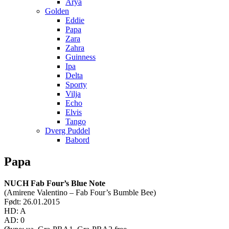
Arya
Golden
Eddie
Papa
Zara
Zahra
Guinness
Ipa
Delta
Sporty
Vilja
Echo
Elvis
Tango
Dverg Puddel
Babord
Papa
NUCH Fab Four’s Blue Note
(Amirene Valentino – Fab Four’s Bumble Bee)
Født: 26.01.2015
HD: A
AD: 0