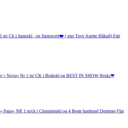
m/ Ck i Juniorkl , og Juniorcert❤️ ( eier Tove Anette Håkull) Fab
orever » Nova» Nr 1 m/ CK i Brukskl og BEST IN SHOW Bruks❤
 » Papa» NR 1 m/ck i Championkl og 4 Beste hanhund Dommer Flat