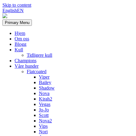
Skip to content
English
EN
Primary Menu
Hjem
Om oss
Blogg
Kull
Tidligere kull
Champions
Våre hunder
Flatcoated
Viper
Bailey
Shadow
Nova
Kirah2
Vegas
Jo-Jo
Scott
Nova2
Vips
Nori